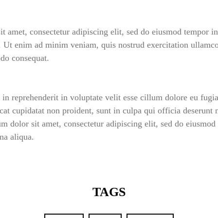
Password *
t amet, consectetur adipiscing elit, sed do eiusmod tempor inc
 Ut enim ad minim veniam, quis nostrud exercitation ullamco 
do consequat.
Remember Me
Lost Password?
 in reprehenderit in voluptate velit esse cillum dolore eu fugia
at cupidatat non proident, sunt in culpa qui officia deserunt 
 dolor sit amet, consectetur adipiscing elit, sed do eiusmod
na aliqua.
Don’t have an account?
REGISTER
TAGS