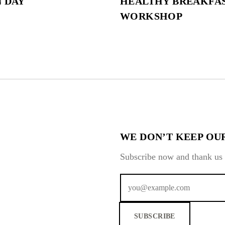
 DAY
HEALTHY BREAKFA
WORKSHOP
WE DON’T KEEP OUR
Subscribe now and thank us 