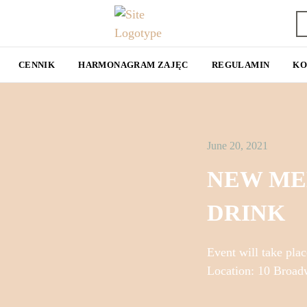
CENNIK
HARMONAGRAM ZAJĘC
REGULAMIN
KO
June 20, 2021
NEW ME
DRINK
Event will take pla
Location: 10 Broad