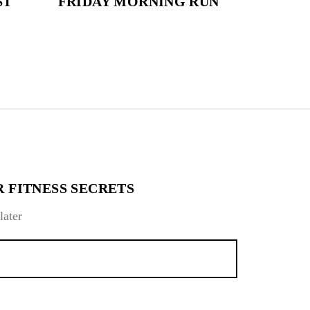
ST
FRIDAY MORNING RUN
 FITNESS SECRETS
later