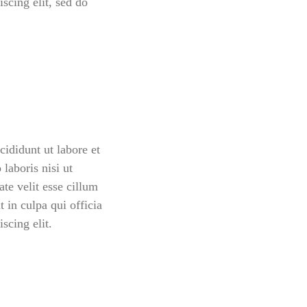
scing elit, sed do
ididunt ut labore et
laboris nisi ut
te velit esse cillum
t in culpa qui officia
scing elit.