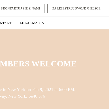
SKONTAKTUJ SIĘ Z NAMI
ZAREJESTRUJ SWOJE MIEJSCE
NTAKT
LOKALIZACJA
MBERS WELCOME
ce in New York on Feb 9, 2021 at 6:00 PM.
way, New York, Se46 576