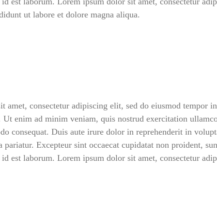
 id est laborum. Lorem ipsum dolor sit amet, consectetur adipi
idunt ut labore et dolore magna aliqua.
t amet, consectetur adipiscing elit, sed do eiusmod tempor inc
 Ut enim ad minim veniam, quis nostrud exercitation ullamco 
o consequat. Duis aute irure dolor in reprehenderit in volupta
LOG IN
a pariatur. Excepteur sint occaecat cupidatat non proident, sun
 id est laborum. Lorem ipsum dolor sit amet, consectetur adipi
Username or email address *